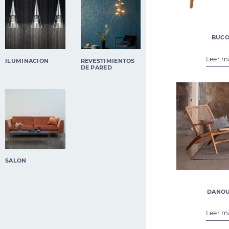
BUC
€
387,0
Leer m
(142)
ILUMINACION
REVESTIMIENTOS
(9)
DE PARED
(171)
SALON
DANO
€
457,0
Leer m