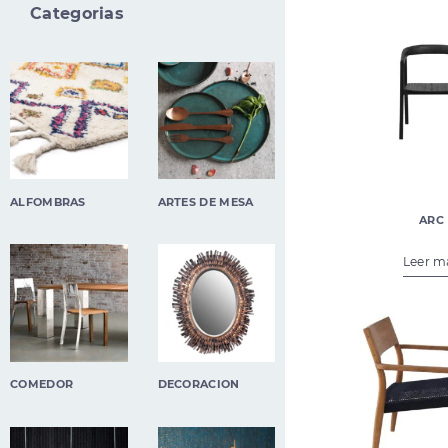
Categorias
(23)
(14)
ALFOMBRAS
ARTES DE MESA
ARC
€
450,00
€
22
Leer m
(94)
(21)
COMEDOR
DECORACION