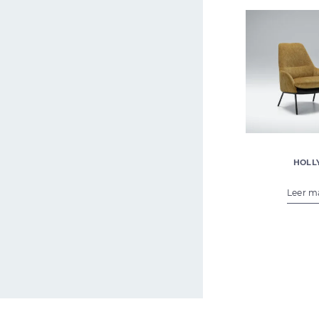
HOLL
€
1.089,
Leer m