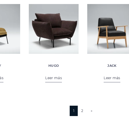
Y
HUGO
JACK
00
€
980,00
€
1.122,00
ás
Leer más
Leer más
1
2
→