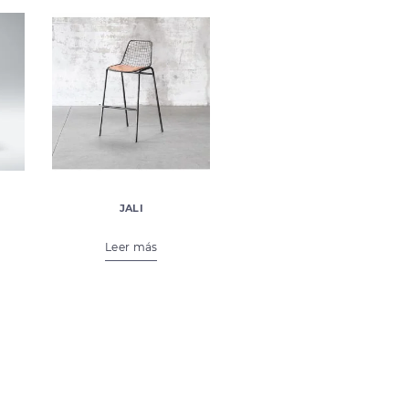
JALI
€
249,00
€
99,00
Leer más