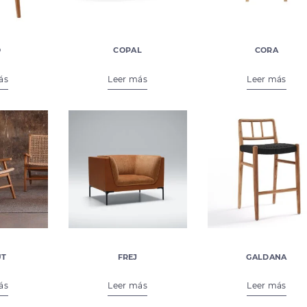
O
COPAL
CORA
0
€
370,00
€
435,00
ás
Leer más
Leer más
UT
FREJ
GALDANA
0
€
1.590,00
€
488,00
ás
Leer más
Leer más