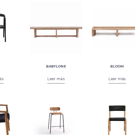
BABYLONE
BLOOM
5,00
€
860,00
€
995,00
ás
Leer más
Leer más